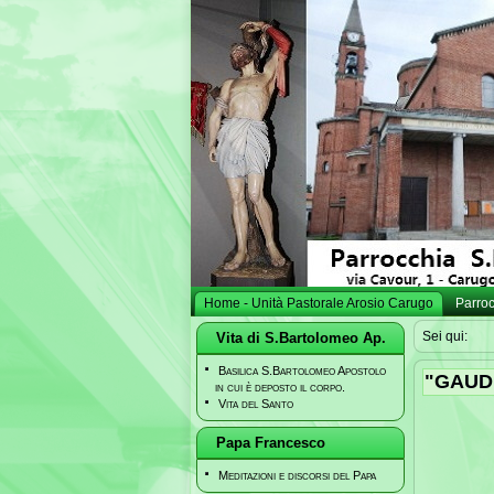
Home - Unità Pastorale Arosio Carugo
Parro
Sei qui:
Vita di S.Bartolomeo Ap.
Basilica S.Bartolomeo Apostolo
"GAUD
in cui è deposto il corpo.
Vita del Santo
Papa Francesco
Meditazioni e discorsi del Papa