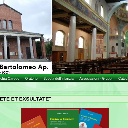
cchia Carugo
Oratorio
Scuola dell'Infanzia
Associazioni - Gruppi
Catec
ETE ET EXSULTATE"