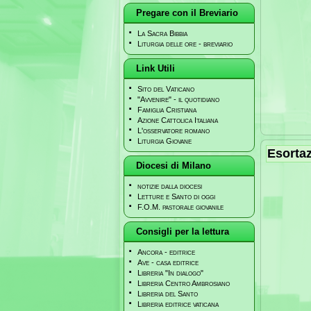
Pregare con il Breviario
La Sacra Bibbia
Liturgia delle ore - breviario
Link Utili
Sito del Vaticano
"Avvenire" - il quotidiano
Famiglia Cristiana
Azione Cattolica Italiana
L'osservatore romano
Liturgia Giovane
Esortaz
Diocesi di Milano
notizie dalla diocesi
Letture e Santo di oggi
F.O.M. pastorale giovanile
Consigli per la lettura
Ancora - editrice
Ave - casa editrice
Libreria "In dialogo"
Libreria Centro Ambrosiano
Libreria del Santo
Libreria editrice vaticana