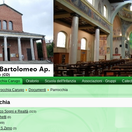
cchia Carugo
Oratorio
Scuola dell'Infanzia
Associazioni - Gruppi
Catec
rocchia Carugo
Documenti
Parrocchia
chia
co Sogni e Realtà
(323)
hetti
(0)
(49)
 S.Zeno
(3)