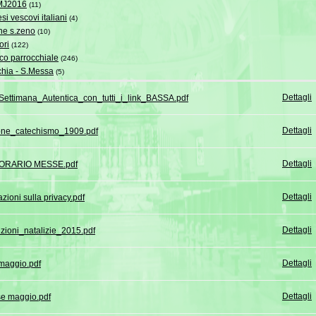
MJ2016
(11)
si vescovi italiani
(4)
e s.zeno
(10)
ori
(122)
co parrocchiale
(246)
chia - S.Messa
(5)
Dettagli
ettimana_Autentica_con_tutti_i_link_BASSA.pdf
Dettagli
ione_catechismo_1909.pdf
Dettagli
ORARIO MESSE.pdf
Dettagli
zioni sulla privacy.pdf
Dettagli
zioni_natalizie_2015.pdf
Dettagli
 maggio.pdf
Dettagli
e maggio.pdf