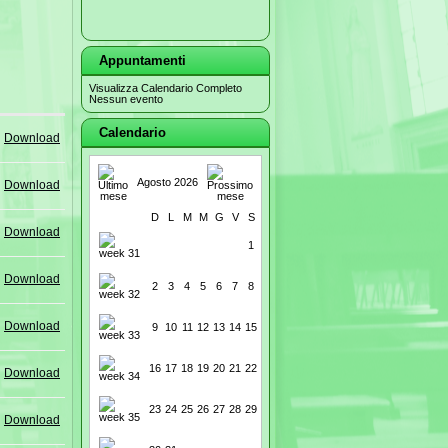
Appuntamenti
Visualizza Calendario Completo
Nessun evento
Calendario
Download
Agosto 2026
Download
D
L
M
M
G
V
S
Download
1
Download
2
3
4
5
6
7
8
Download
9
10
11
12
13
14
15
16
17
18
19
20
21
22
Download
23
24
25
26
27
28
29
Download