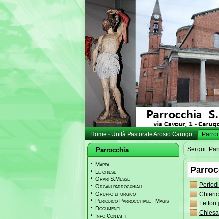
Home - Unità Pastorale Arosio Carugo
Parro
Sei qui:
Par
Parrocchia
Mappa
Parroc
Le chiese
Orari S.Messe
Periodi
Organi parrocchiali
Gruppo liturgico
Chieric
Periodico Parrocchiale - Magis
Lettori
Documenti
Chiesa
Info Contatti