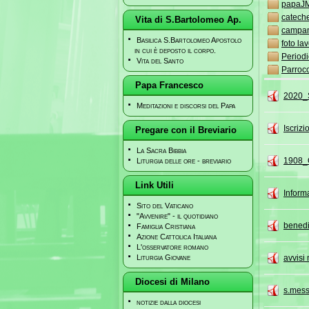
papaJ
cateche
Vita di S.Bartolomeo Ap.
campan
Basilica S.Bartolomeo Apostolo
foto lav
in cui è deposto il corpo.
Periodi
Vita del Santo
Parroc
Papa Francesco
2020_S
Meditazioni e discorsi del Papa
Iscriz
Pregare con il Breviario
La Sacra Bibbia
1908_
Liturgia delle ore - breviario
Link Utili
Informa
Sito del Vaticano
"Avvenire" - il quotidiano
benedi
Famiglia Cristiana
Azione Cattolica Italiana
L'osservatore romano
Liturgia Giovane
avvisi
Diocesi di Milano
s.mess
notizie dalla diocesi