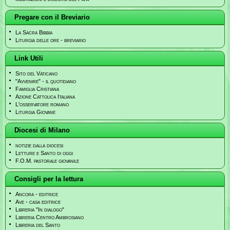
Pregare con il Breviario
La Sacra Bibbia
Liturgia delle ore - breviario
Link Utili
Sito del Vaticano
"Avvenire" - il quotidiano
Famiglia Cristiana
Azione Cattolica Italiana
L'osservatore romano
Liturgia Giovane
Diocesi di Milano
notizie dalla diocesi
Letture e Santo di oggi
F.O.M. pastorale giovanile
Consigli per la lettura
Ancora - editrice
Ave - casa editrice
Libreria "In dialogo"
Libreria Centro Ambrosiano
Libreria del Santo