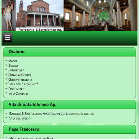
Oratorio
Mappa
Storia
Struttura
Orari apertura
Gruppi presenti
Sala della Comunità
Documenti
Info Contatti
Vita di S.Bartolomeo Ap.
Basilica S.Bartolomeo Apostolo in cui è deposto il corpo.
Vita del Santo
Papa Francesco
Meditazioni e discorsi del Papa