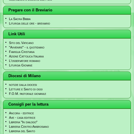
Pregare con il Breviario
La Sacra Bibbia
Liturgia delle ore - breviario
Link Utili
Sito del Vaticano
"Avvenire" - il quotidiano
Famiglia Cristiana
Azione Cattolica Italiana
L'osservatore romano
Liturgia Giovane
Diocesi di Milano
notizie dalla diocesi
Letture e Santo di oggi
F.O.M. pastorale giovanile
Consigli per la lettura
Ancora - editrice
Ave - casa editrice
Libreria "In dialogo"
Libreria Centro Ambrosiano
Libreria del Santo