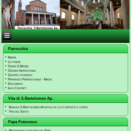
Parrocchia
Mappa
Le chiese
Orari S.Messe
Organi parrocchiali
Gruppo liturgico
Periodico Parrocchiale - Magis
Documenti
Info Contatti
Vita di S.Bartolomeo Ap.
Basilica S.Bartolomeo Apostolo in cui è deposto il corpo.
Vita del Santo
Papa Francesco
Meditazioni e discorsi del Papa