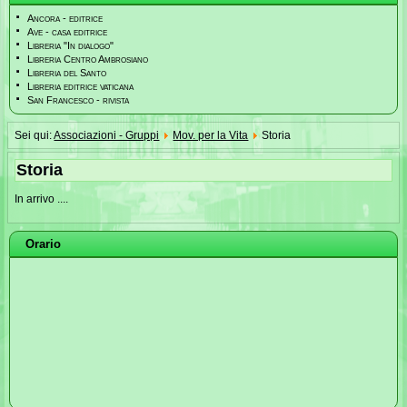
Ancora - editrice
Ave - casa editrice
Libreria "In dialogo"
Libreria Centro Ambrosiano
Libreria del Santo
Libreria editrice vaticana
San Francesco - rivista
Sei qui:
Associazioni - Gruppi
Mov. per la Vita
Storia
Storia
In arrivo ....
Orario