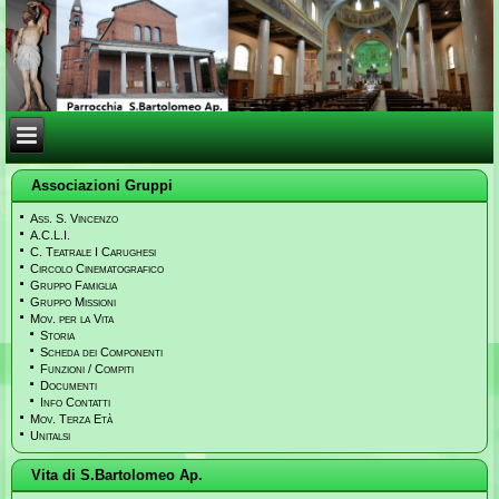
Associazioni Gruppi
Ass. S. Vincenzo
A.C.L.I.
C. Teatrale I Carughesi
Circolo Cinematografico
Gruppo Famiglia
Gruppo Missioni
Mov. per la Vita
Storia
Scheda dei Componenti
Funzioni / Compiti
Documenti
Info Contatti
Mov. Terza Età
Unitalsi
Vita di S.Bartolomeo Ap.