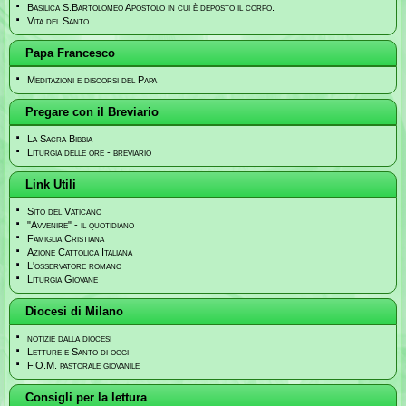
Basilica S.Bartolomeo Apostolo in cui è deposto il corpo.
Vita del Santo
Papa Francesco
Meditazioni e discorsi del Papa
Pregare con il Breviario
La Sacra Bibbia
Liturgia delle ore - breviario
Link Utili
Sito del Vaticano
"Avvenire" - il quotidiano
Famiglia Cristiana
Azione Cattolica Italiana
L'osservatore romano
Liturgia Giovane
Diocesi di Milano
notizie dalla diocesi
Letture e Santo di oggi
F.O.M. pastorale giovanile
Consigli per la lettura