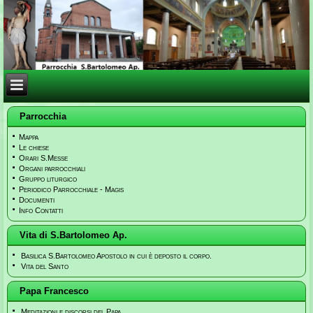
Parrocchia
Mappa
Le chiese
Orari S.Messe
Organi parrocchiali
Gruppo liturgico
Periodico Parrocchiale - Magis
Documenti
Info Contatti
Vita di S.Bartolomeo Ap.
Basilica S.Bartolomeo Apostolo in cui è deposto il corpo.
Vita del Santo
Papa Francesco
Meditazioni e discorsi del Papa