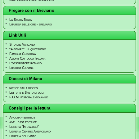
Pregare con il Breviario
La Sacra Bibbia
Liturgia delle ore - breviario
Link Utili
Sito del Vaticano
"Avvenire" - il quotidiano
Famiglia Cristiana
Azione Cattolica Italiana
L'osservatore romano
Liturgia Giovane
Diocesi di Milano
notizie dalla diocesi
Letture e Santo di oggi
F.O.M. pastorale giovanile
Consigli per la lettura
Ancora - editrice
Ave - casa editrice
Libreria "In dialogo"
Libreria Centro Ambrosiano
Libreria del Santo