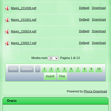
Dettagli
Download
Magis_231008.pdf
Dettagli
Download
Magis_231001.pdf
Dettagli
Download
Magis_230924.pdf
Dettagli
Download
Magis_230917.pdf
Mostra num
Pagina 1 di 13
Inizio
Indietro
1
2
3
4
5
6
7
8
9
10
Avanti
Fine
Powered by
Phoca Download
Orario