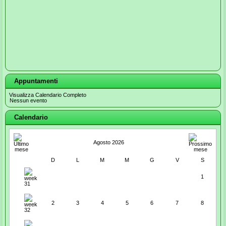
Appuntamenti
Visualizza Calendario Completo
Nessun evento
Calendario
Agosto 2026
D
L
M
M
G
V
S
1
2
3
4
5
6
7
8