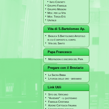
Info Contatti
Gruppo Famiglia
Gruppo Missioni
Mov. per la Vita
Mov. Terza Età
Unitalsi
Vita di S.Bartolomeo Ap.
Basilica S.Bartolomeo Apostolo
in cui è deposto il corpo.
Vita del Santo
Papa Francesco
Meditazioni e discorsi del Papa
Pregare con il Breviario
La Sacra Bibbia
Liturgia delle ore - breviario
Link Utili
Sito del Vaticano
"Avvenire" - il quotidiano
Famiglia Cristiana
Azione Cattolica Italiana