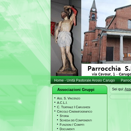
Home - Unità Pastorale Arosio Carugo
Parro
Sei qui:
Ass
Associazioni Gruppi
Ass. S. Vincenzo
A.C.L.I.
C. Teatrale I Carughesi
Circolo Cinematografico
Storia
Scheda dei Componenti
Funzioni / Compiti
Documenti