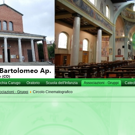
cchia Carugo
Oratorio
Scuola dell'Infanzia
Associazioni - Gruppi
Catec
ociazioni - Gruppi
Circolo Cinematografico