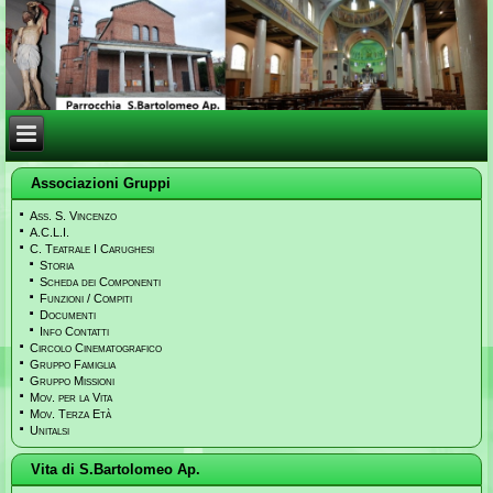
Associazioni Gruppi
Ass. S. Vincenzo
A.C.L.I.
C. Teatrale I Carughesi
Storia
Scheda dei Componenti
Funzioni / Compiti
Documenti
Info Contatti
Circolo Cinematografico
Gruppo Famiglia
Gruppo Missioni
Mov. per la Vita
Mov. Terza Età
Unitalsi
Vita di S.Bartolomeo Ap.