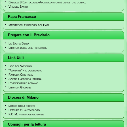
Basilica S.Bartolomeo Apostolo in cui è deposto il corpo.
Vita del Santo
Papa Francesco
Meditazioni e discorsi del Papa
Pregare con il Breviario
La Sacra Bibbia
Liturgia delle ore - breviario
Link Utili
Sito del Vaticano
"Avvenire" - il quotidiano
Famiglia Cristiana
Azione Cattolica Italiana
L'osservatore romano
Liturgia Giovane
Diocesi di Milano
notizie dalla diocesi
Letture e Santo di oggi
F.O.M. pastorale giovanile
Consigli per la lettura