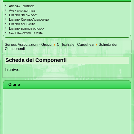
Ancora - editrice
Ave - casa editrice
Libreria "In dialogo"
Libreria Centro Ambrosiano
Libreria del Santo
Libreria editrice vaticana
San Francesco - rivista
Sei qui:
Associazioni - Gruppi
C. Teatrale I Carughesi
Scheda dei
Componenti
Scheda dei Componenti
In arrivo..
Orario