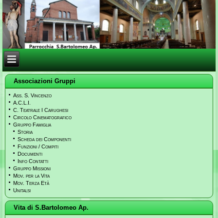
Associazioni Gruppi
Ass. S. Vincenzo
A.C.L.I.
C. Teatrale I Carughesi
Circolo Cinematografico
Gruppo Famiglia
Storia
Scheda dei Componenti
Funzioni / Compiti
Documenti
Info Contatti
Gruppo Missioni
Mov. per la Vita
Mov. Terza Età
Unitalsi
Vita di S.Bartolomeo Ap.