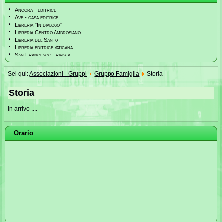
Ancora - editrice
Ave - casa editrice
Libreria "In dialogo"
Libreria Centro Ambrosiano
Libreria del Santo
Libreria editrice vaticana
San Francesco - rivista
Sei qui:
Associazioni - Gruppi
Gruppo Famiglia
Storia
Storia
In arrivo ....
Orario