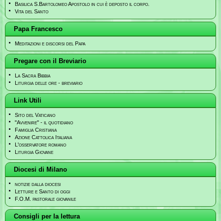
Basilica S.Bartolomeo Apostolo in cui è deposto il corpo.
Vita del Santo
Papa Francesco
Meditazioni e discorsi del Papa
Pregare con il Breviario
La Sacra Bibbia
Liturgia delle ore - breviario
Link Utili
Sito del Vaticano
"Avvenire" - il quotidiano
Famiglia Cristiana
Azione Cattolica Italiana
L'osservatore romano
Liturgia Giovane
Diocesi di Milano
notizie dalla diocesi
Letture e Santo di oggi
F.O.M. pastorale giovanile
Consigli per la lettura