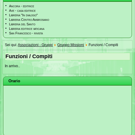
Ancora - editrice
Ave - casa editrice
Libreria "In dialogo"
Libreria Centro Ambrosiano
Libreria del Santo
Libreria editrice vaticana
San Francesco - rivista
Sei qui:
Associazioni - Gruppi
Gruppo Missioni
Funzioni / Compiti
Funzioni / Compiti
In arrivo..
Orario