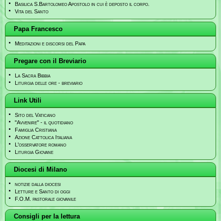
Basilica S.Bartolomeo Apostolo in cui è deposto il corpo.
Vita del Santo
Papa Francesco
Meditazioni e discorsi del Papa
Pregare con il Breviario
La Sacra Bibbia
Liturgia delle ore - breviario
Link Utili
Sito del Vaticano
"Avvenire" - il quotidiano
Famiglia Cristiana
Azione Cattolica Italiana
L'osservatore romano
Liturgia Giovane
Diocesi di Milano
notizie dalla diocesi
Letture e Santo di oggi
F.O.M. pastorale giovanile
Consigli per la lettura