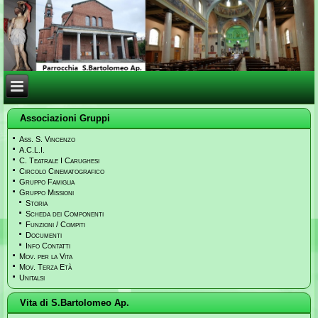
Associazioni Gruppi
Ass. S. Vincenzo
A.C.L.I.
C. Teatrale I Carughesi
Circolo Cinematografico
Gruppo Famiglia
Gruppo Missioni
Storia
Scheda dei Componenti
Funzioni / Compiti
Documenti
Info Contatti
Mov. per la Vita
Mov. Terza Età
Unitalsi
Vita di S.Bartolomeo Ap.