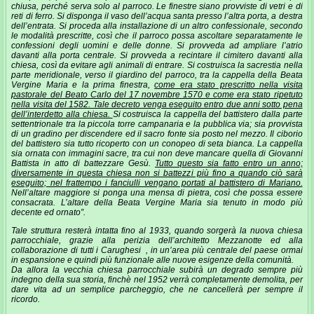
chiusa, perché serva solo al parroco. Le finestre siano provviste di vetri e di
reti di ferro. Si disponga il vaso dell’acqua santa presso l’altra porta, a destra
dell’entrata. Si proceda alla installazione di un altro confessionale, secondo
le modalità prescritte, così che il parroco possa ascoltare separatamente le
confessioni degli uomini e delle donne. Si provveda ad ampliare l’atrio
davanti alla porta centrale. Si provveda a recintare il cimitero davanti alla
chiesa, così da evitare agli animali di entrare. Si costruisca la sacrestia nella
parte meridionale, verso il giardino del parroco, tra la cappella della Beata
Vergine Maria e la prima finestra,
come era stato prescritto nella visita
pastorale del Beato Carlo del 17 novembre 1570 e come era stato ripetuto
nella visita del 1582. Tale decreto venga eseguito entro due anni sotto pena
dell’interdetto alla chiesa.
Si costruisca la cappella del battistero dalla parte
settentrionale tra la piccola torre campanaria e la pubblica via; sia provvista
di un gradino per discendere ed il sacro fonte sia posto nel mezzo. Il ciborio
del battistero sia tutto ricoperto con un conopeo di seta bianca. La cappella
sia ornata con immagini sacre, tra cui non deve mancare quella di Giovanni
Battista in atto di battezzare Gesù.
Tutto questo sia fatto entro un anno;
diversamente in questa chiesa non si battezzi più fino a quando ciò sarà
eseguito; nel frattempo i fanciulli vengano portati al battistero di Mariano.
Nell’altare maggiore si ponga una mensa di pietra, così che possa essere
consacrata. L’altare della Beata Vergine Maria sia tenuto in modo più
decente ed ornato”.
Tale struttura resterà intatta fino al 1933, quando sorgerà la nuova chiesa
parrocchiale, grazie alla perizia dell’architetto Mezzanotte ed alla
collaborazione di tutti i Carughesi , in un’area più centrale del paese ormai
in espansione e quindi più funzionale alle nuove esigenze della comunità.
Da allora la vecchia chiesa parrocchiale subirà un degrado sempre più
indegno della sua storia, finchè nel 1952 verrà completamente demolita, per
dare vita ad un semplice parcheggio, che ne cancellerà per sempre il
ricordo.