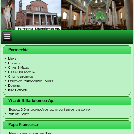
Parrocchia
Mappa
Le chiese
Orari S.Messe
Organi parrocchiali
Gruppo liturgico
Periodico Parrocchiale - Magis
Documenti
Info Contatti
Vita di S.Bartolomeo Ap.
Basilica S.Bartolomeo Apostolo in cui è deposto il corpo.
Vita del Santo
Papa Francesco
Meditazioni e discorsi del Papa