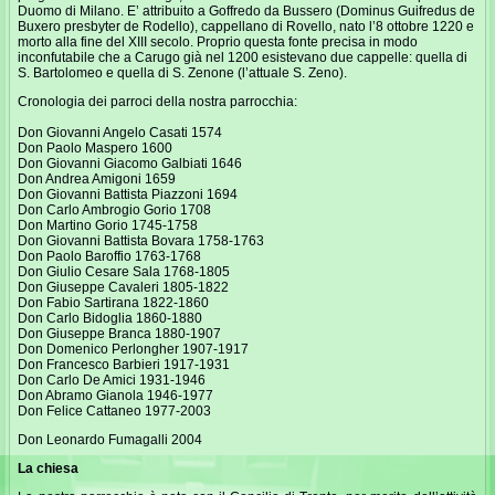
Duomo di Milano. E’ attribuito a Goffredo da Bussero (Dominus Guifredus de
Buxero presbyter de Rodello), cappellano di Rovello, nato l’8 ottobre 1220 e
morto alla fine del XIII secolo. Proprio questa fonte precisa in modo
inconfutabile che a Carugo già nel 1200 esistevano due cappelle: quella di
S. Bartolomeo e quella di S. Zenone (l’attuale S. Zeno).
Cronologia dei parroci della nostra parrocchia:
Don Giovanni Angelo Casati 1574
Don Paolo Maspero 1600
Don Giovanni Giacomo Galbiati 1646
Don Andrea Amigoni 1659
Don Giovanni Battista Piazzoni 1694
Don Carlo Ambrogio Gorio 1708
Don Martino Gorio 1745-1758
Don Giovanni Battista Bovara 1758-1763
Don Paolo Baroffio 1763-1768
Don Giulio Cesare Sala 1768-1805
Don Giuseppe Cavaleri 1805-1822
Don Fabio Sartirana 1822-1860
Don Carlo Bidoglia 1860-1880
Don Giuseppe Branca 1880-1907
Don Domenico Perlongher 1907-1917
Don Francesco Barbieri 1917-1931
Don Carlo De Amici 1931-1946
Don Abramo Gianola 1946-1977
Don Felice Cattaneo 1977-2003
Don Leonardo Fumagalli 2004
La chiesa