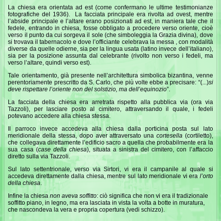
La chiesa era orientata ad est (come confermano le ultime testimonianze
fotografiche del 1936). La facciata principale era rivolta ad ovest, mentre
l’abside principale e l’altare erano posizionati ad est, in maniera tale che il
fedele, entrando in chiesa, fosse obbligato a procedere verso oriente, cioè
verso il punto da cui sorgeva il sole (che simboleggia la Grazia divina), dove
si trovava il tabernacolo e dove l’officiante celebrava la messa , con modalità
diverse da quelle odierne, sia per la lingua usata (latino invece dell’italiano),
sia per la posizione assunta dal celebrante (rivolto non verso i fedeli, ma
verso l’altare, quindi verso est).
Tale orientamento, già presente nell’architettura simbolica bizantina, venne
perentoriamente prescritto da S. Carlo, che più volte ebbe a precisare: “(...)
si
deve rispettare l’oriente non del solstizio, ma
dell’equinozio
”.
La facciata della chiesa era arretrata rispetto alla pubblica via (ora via
Tazzoli), per lasciare posto al cimitero, attraversando il quale, i fedeli
potevano accedere alla chiesa stessa.
Il parroco invece accedeva alla chiesa dalla porticina posta sul lato
meridionale della stessa, dopo aver attraversato una
cortesella
(cortiletto),
che collegava direttamente l’edificio sacro a quella che probabilmente era la
sua casa (
case della chiesa
), situata a sinistra del cimitero, con l’affaccio
diretto sulla via Tazzoli.
Sul lato settentrionale, verso via Sirtori, vi era il campanile al quale si
accedeva direttamente dalla chiesa, mentre sul lato meridionale vi era
l’orto
della chiesa
.
Infine la chiesa
non aveva soffitto
: ciò significa che non vi era il tradizionale
soffitto piano, in legno, ma era lasciata in vista la volta a botte in muratura,
che nascondeva la vera e propria copertura (vedi schizzo).