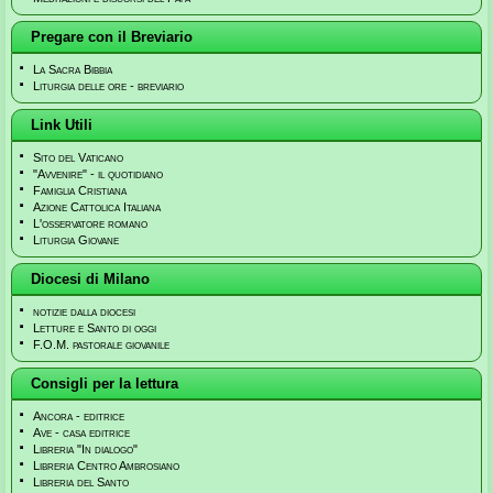
Pregare con il Breviario
La Sacra Bibbia
Liturgia delle ore - breviario
Link Utili
Sito del Vaticano
"Avvenire" - il quotidiano
Famiglia Cristiana
Azione Cattolica Italiana
L'osservatore romano
Liturgia Giovane
Diocesi di Milano
notizie dalla diocesi
Letture e Santo di oggi
F.O.M. pastorale giovanile
Consigli per la lettura
Ancora - editrice
Ave - casa editrice
Libreria "In dialogo"
Libreria Centro Ambrosiano
Libreria del Santo