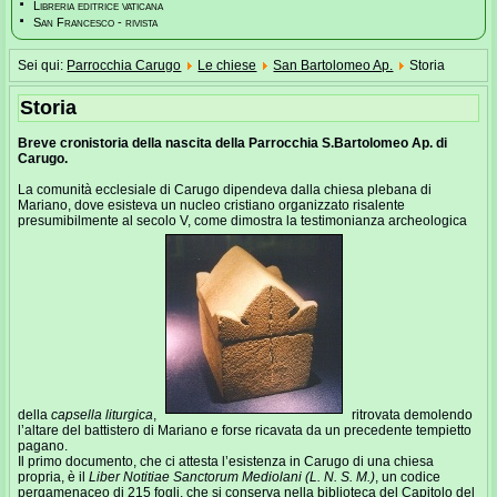
Libreria editrice vaticana
San Francesco - rivista
Sei qui:
Parrocchia Carugo
Le chiese
San Bartolomeo Ap.
Storia
Storia
Breve cronistoria della nascita della Parrocchia S.Bartolomeo Ap. di
Carugo.
La comunità ecclesiale di Carugo dipendeva dalla chiesa plebana di
Mariano, dove esisteva un nucleo cristiano organizzato risalente
presumibilmente al secolo V, come dimostra la testimonianza archeologica
della
capsella liturgica
,
ritrovata demolendo
l’altare del battistero di Mariano e forse ricavata da un precedente tempietto
pagano.
Il primo documento, che ci attesta l’esistenza in Carugo di una chiesa
propria, è il
Liber Notitiae Sanctorum Mediolani (L. N. S. M.)
, un codice
pergamenaceo di 215 fogli, che si conserva nella biblioteca del Capitolo del