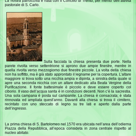
La nostra parrocchia è nata con il Concilio di Trento, per merito dell’attività
pastorale di S. Carlo.
Sulla facciata la chiesa presenta due porte. Nella
parete rivolta verso settentrione si aprono due ampie finestre, mentre in
quella rivolta verso mezzogiorno due finestre piccole. La volta della chiesa
non ha soffitto, ma è già stato approntato il legname per la copertura. L’altare
maggiore si trova sotto una nicchia ampia e dipinta, a sinistra della quale si
apre una seconda nicchia con un altare dedicato alla Beata Vergine della
Purificazione. Il fonte battesimale è piccolo e deve essere coperto col
ciborio. Il vaso dell’acqua santa è in condizioni decenti. Non c’è la sacrestia.
Una sola campana è posta sul campanile. La chiesa è consacrata; è stata
rinnovata ed ampliata quest’anno. Davanti alla chiesa si trova il cimitero,
recintato con uno steccato di legno su tre lati e aperto dalla parte
dell’ingresso.
La prima chiesa di S. Bartolomeo nel 1570 era ubicata nell’area dell’odierna
Piazza della Repubblica, all’epoca consideta in zona centrale rispetto al
nucleo abitato.