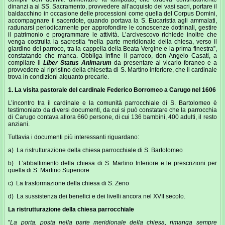
dinanzi a al SS. Sacramento, provvedere all’acquisto dei vasi sacri, portare il
baldacchino in occasione delle processioni come quella del Corpus Domini,
accompagnare il sacerdote, quando portava la S. Eucaristia agli ammalati,
radunarsi periodicamente per approfondire le conoscenze dottrinali, gestire
il patrimonio e programmare le attività. L’arcivescovo richiede inoltre che
venga costruita la sacrestia “nella parte meridionale della chiesa, verso il
giardino del parroco, tra la cappella della Beata Vergine e la prima finestra”,
constatando che manca. Obbliga infine il parroco, don Angelo Casati, a
compilare il
Liber Status Animarum
da presentare al vicario foraneo e a
provvedere al ripristino della chiesetta di S. Martino inferiore, che il cardinale
trova in condizioni alquanto precarie.
1.
La visita pastorale del cardinale Federico Borromeo a Carugo nel 1606
L’incontro tra il cardinale e la comunità parrocchiale di S. Bartolomeo è
testimoniato da diversi documenti, da cui si può constatare che la parrocchia
di Carugo contava allora 660 persone, di cui 136 bambini, 400 adulti, il resto
anziani.
Tuttavia i documenti più interessanti riguardano:
a) La ristrutturazione della chiesa parrocchiale di S. Bartolomeo
b) L’abbattimento della chiesa di S. Martino Inferiore e le prescrizioni per
quella di S. Martino Superiore
c) La trasformazione della chiesa di S. Zeno
d) La sussistenza dei benefici e dei livelli ancora nel XVII secolo.
La ristrutturazione della chiesa parrocchiale
"
La porta, posta nella parte meridionale della chiesa, rimanga sempre